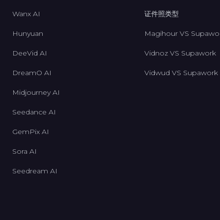
Wanx AI
证件照类型
Hunyuan
Magihour VS Supawo
DeeVid AI
Vidnoz VS Supawork
DreamO AI
Vidwud VS Supawork
Midjourney AI
Seedance AI
GemPix AI
Sora AI
Seedream AI