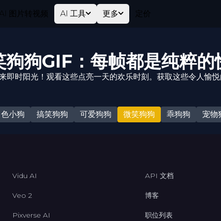
AI 图片转视频
AI 工具
更多
定价
笑狗狗GIF：每帧都是纯粹的
带来即时阳光！观看这些点亮一天的欢乐时刻。获取这些令人愉
白色小狗
搞笑狗狗
可爱狗狗
微笑狗狗
乖狗狗
宠物
Vidu AI
API 文档
Veo 2
博客
Pixverse AI
职位列表