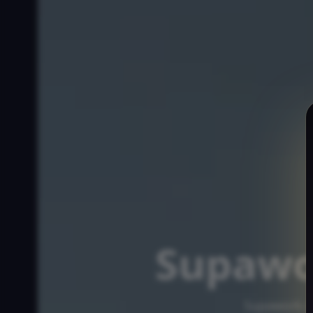
Supaw
Supawo