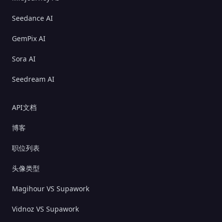
Seedance AI
GemPix AI
Sora AI
Seedream AI
API文档
博客
职位列表
头像类型
Magihour VS Supawork
Vidnoz VS Supawork