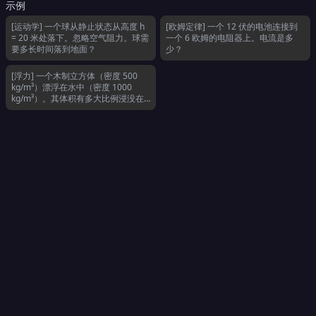
示例
[运动学] 一个球从静止状态从高度 h
[欧姆定律] 一个 12 伏的电池连接到
= 20 米处落下。忽略空气阻力。球需
一个 6 欧姆的电阻器上。电流是多
要多长时间落到地面？
少？
[浮力] 一个木制立方体（密度 500
kg/m³）漂浮在水中（密度 1000
kg/m³）。其体积有多大比例浸没在
水中？