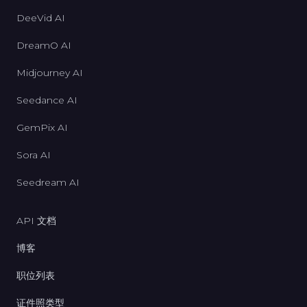
DeeVid AI
DreamO AI
Midjourney AI
Seedance AI
GemPix AI
Sora AI
Seedream AI
API 文档
博客
职位列表
证件照类型