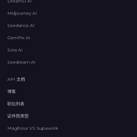
DreamO AI
Midjourney AI
Seedance AI
GemPix AI
Sora AI
Seedream AI
API 文档
博客
职位列表
证件照类型
Magihour VS Supawork