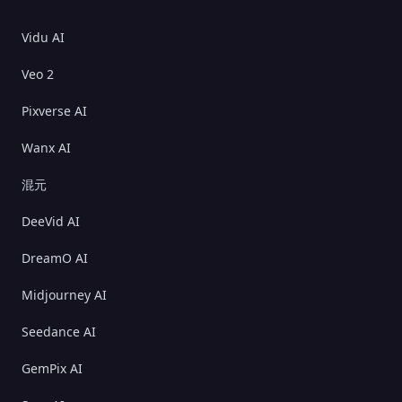
Vidu AI
Veo 2
Pixverse AI
Wanx AI
混元
DeeVid AI
DreamO AI
Midjourney AI
Seedance AI
GemPix AI