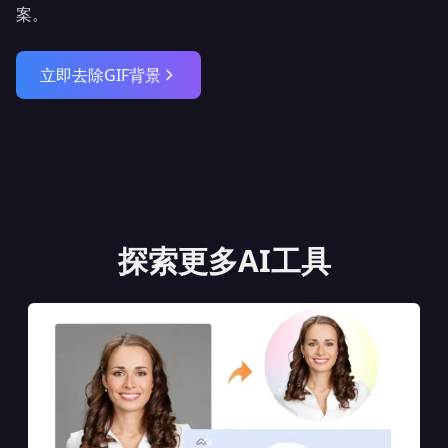
🎬
案。
立即去除GIF背景
Seedance 2.0
AI 视频生成的未来已来。
更快。更聪明。更具创造力。
10x
4K
∞
更快速度
超高清
无限可能
探索更多AI工具
体验这场变革