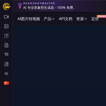
HEADSHOTMASTER
AI 专业形象照生成器 - 100% 免费。
30% OFF
AI图片转视频
产品
API文档
资源
定价