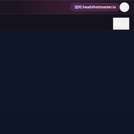
访问 headshotmaster.io
登录
→