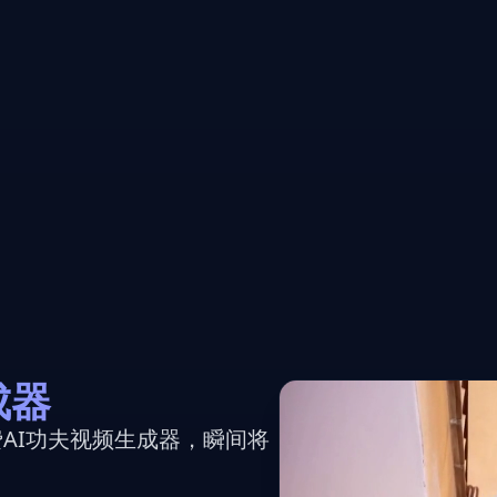
成器
AI功夫视频生成器，瞬间将