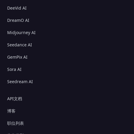
DeeVid AI
DreamO AI
Midjourney AI
Seedance AI
GemPix AI
Sora AI
Seedream AI
API文档
博客
职位列表