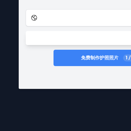
免费制作护照照片
1
/