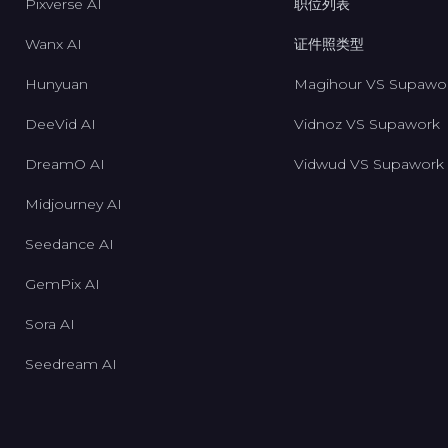
Pixverse AI
职位列表
Wanx AI
证件照类型
Hunyuan
Magihour VS Supawo
DeeVid AI
Vidnoz VS Supawork
DreamO AI
Vidwud VS Supawork
Midjourney AI
Seedance AI
GemPix AI
Sora AI
Seedream AI