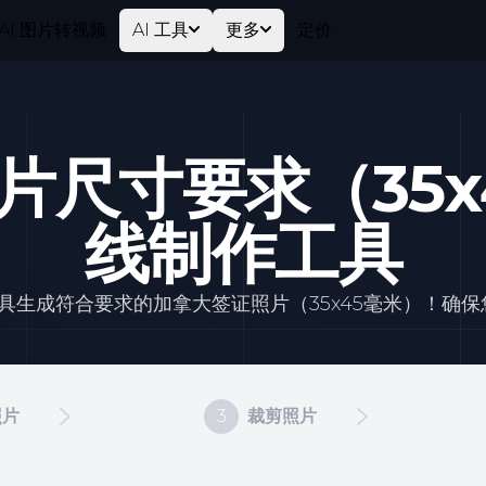
AI 图片转视频
AI 工具
更多
定价
片尺寸要求（35x
线制作工具
具生成符合要求的加拿大签证照片（35x45毫米）！确
照片
3
裁剪照片