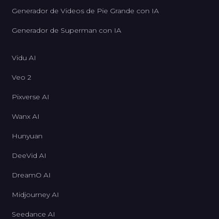
Generador de Videos de Pie Grande con IA
Generador de Superman con IA
Vidu AI
Veo 2
Pixverse AI
Wanx AI
Hunyuan
DeeVid AI
DreamO AI
Midjourney AI
Seedance AI