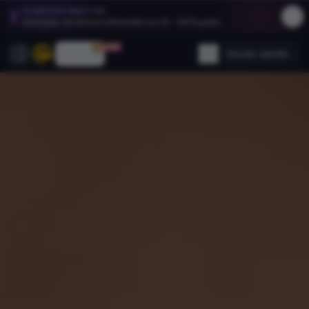
HEADSHOTMASTER
Generador de fotos profesionales con IA - 100 % gratis.
30% OFF
Precios
Iniciar sesión