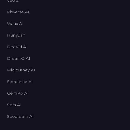
Veo 2
Pixverse AI
Wanx AI
Hunyuan
DeeVid AI
DreamO AI
Midjourney AI
Seedance AI
GemPix AI
Sora AI
Seedream AI