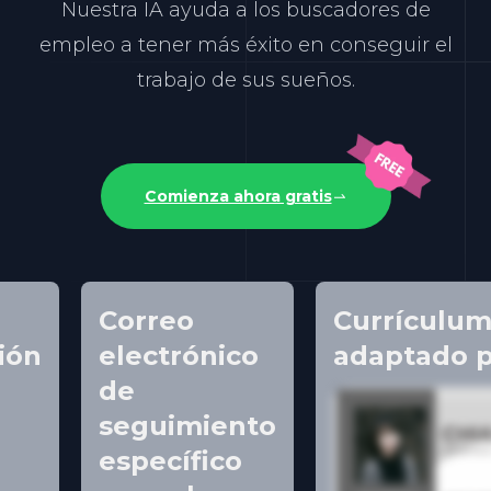
Nuestra IA ayuda a los buscadores de
empleo a tener más éxito en conseguir el
trabajo de sus sueños.
Comienza ahora gratis
Correo
Currículu
ión
electrónico
adaptado p
de
seguimiento
específico