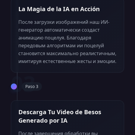
La Magia de la IA en Acción
После загрузки изображений наш ИИ-
генератор автоматически создаст
анимацию поцелуя. Благодаря
передовым алгоритмам ии поцелуй
становится максимально реалистичным,
имитируя естественные жесты и эмоции.
03
Paso 3
Descarga Tu Video de Besos
Generado por IA
После завершения обработки вы