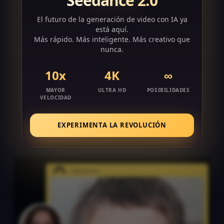
Seedance 2.0
Crear Video de Baile de Bebé con IA
El futuro de la generación de video con IA ya
está aquí.
Más rápido. Más inteligente. Más creativo que
nunca.
10x
4K
∞
MAYOR
ULTRA HD
POSIBILIDADES
VELOCIDAD
Descubre Más
EXPERIMENTA LA REVOLUCIÓN
Herramientas de IA