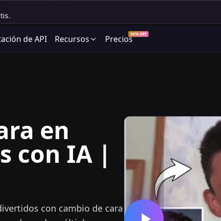
tis.
30% OFF
ción de API
Recursos
Precios
ara en
 con IA |
ivertidos con cambio de cara