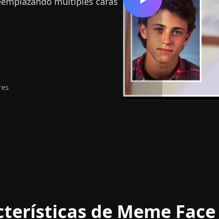
eemplazando múltiples caras
res
cterísticas de Meme Face