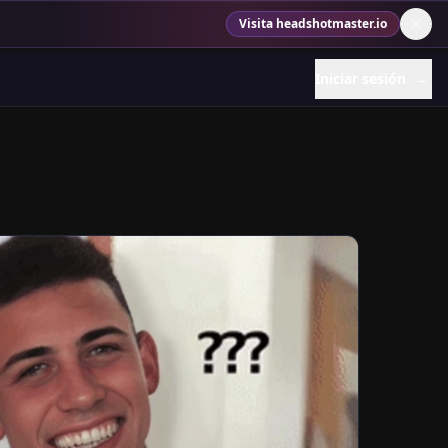
Visita headshotmaster.io
Iniciar sesión
→