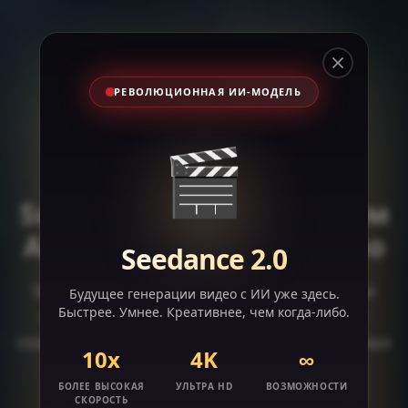
Close
РЕВОЛЮЦИОННАЯ ИИ-МОДЕЛЬ
🎬
Supawork AI: Все-в-одном
AI рабочее пространство
Seedance 2.0
Supawork AI, созданный для оптимизации
Будущее генерации видео с ИИ уже здесь.
Быстрее. Умнее. Креативнее, чем когда-либо.
вашего рабочего процесса, объединяет
создание, обучение и решение повседневных
10x
4K
∞
задач на одной платформе.
БОЛЕЕ ВЫСОКАЯ
УЛЬТРА HD
ВОЗМОЖНОСТИ
СКОРОСТЬ