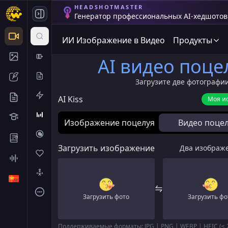
HEADSHOTMASTER
Генератор профессиональных AI-хедшотов 
ИИ Изображение в Видео
Продукты
AI видео поце
Загрузите две фотографии
AI Kiss
Моя и
Изображение поцелуя
Видео поце
Загрузить изображение
Два изображ
Загрузить фото
Загрузить фо
Поддерживаемые форматы: JPG | PNG | WEBP | HEIC (≤ 