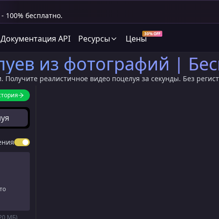
- 100% бесплатно.
30% OFF
Документация API
Ресурсы
Цены
луев из фотографий | Бе
. Получите реалистичное видео поцелуя за секунды. Без регист
стория
луя
ения
то
20 МБ)