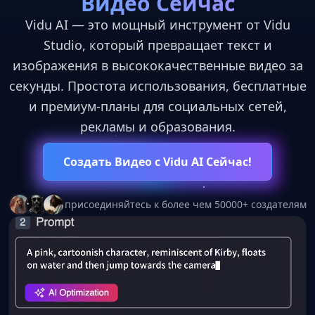
Видео Сейчас
Vidu AI — это мощный инструмент от Vidu
Studio, который превращает текст и
изображения в высококачественные видео за
секунды. Простота использования, бесплатные
и премиум-планы для социальных сетей,
рекламы и образования.
Создать Видео с Vidu AI Сейчас!
присоединяйтесь к более чем 50000+ создателям