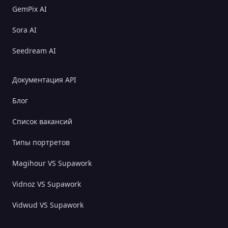
GemPix AI
Sora AI
Seedream AI
Документация API
Блог
Список вакансий
Типы портретов
Magihour VS Supawork
Vidnoz VS Supawork
Vidwud VS Supawork