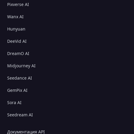
Pixverse AI
Wanx AI
Hunyuan
DeeVid AI
DreamO AI
Midjourney AI
Seedance AI
GemPix AI
Sora AI
Seedream AI
Документация API