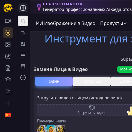
HEADSHOTMASTER
Генератор профессиональных AI-хедшотов 
ИИ Изображение в Видео
Продукты
Инструмент для 
Supa
Замена Лица в Видео
Моя и
Один
Несколько
Длин
Загрузите видео с лицом (исходное лицо)
Загрузить видео
Примеры видео: