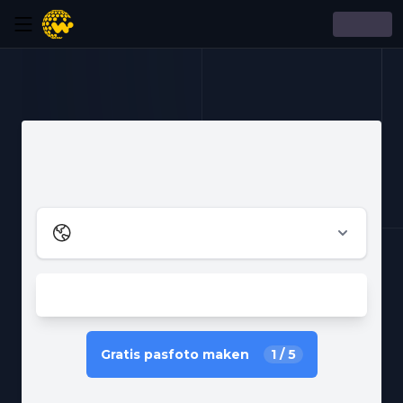
Gratis pasfoto maken
1
/
5