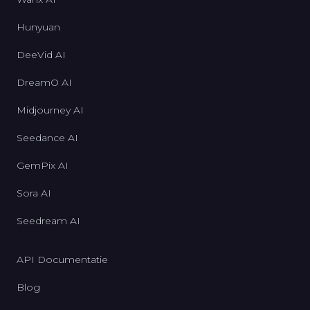
Hunyuan
DeeVid AI
DreamO AI
Midjourney AI
Seedance AI
GemPix AI
Sora AI
Seedream AI
API Documentatie
Blog