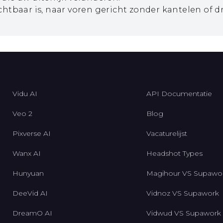
chtbaar is, naar voren gericht zonder kantelen of d
Vidu AI
API Documentatie
Veo 2
Blog
Pixverse AI
Vacaturelijst
Wanx AI
Headshot Types
Hunyuan
Magihour VS Supawo
DeeVid AI
Vidnoz VS Supawork
DreamO AI
Vidwud VS Supawork