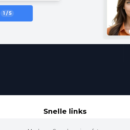
1
/
5
Snelle links