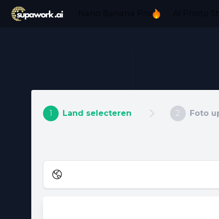
Nano Banana Pro
AI Photo S
1
Land selecteren
2
Foto u