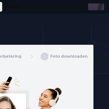
Prijzen
erbetering
5
Foto downloaden