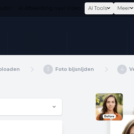
tudio
AI Afbeelding naar Video
AI Tools
Meer
ploaden
3
Foto bijsnijden
4
V