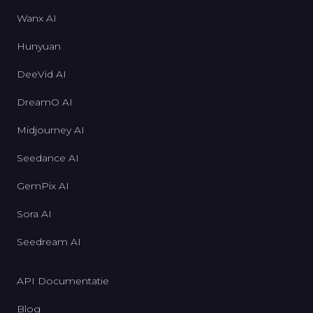
Wanx AI
Hunyuan
DeeVid AI
DreamO AI
Midjourney AI
Seedance AI
GemPix AI
Sora AI
Seedream AI
API Documentatie
Blog