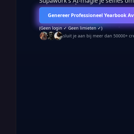
Supawork's AI-magie je selfies om
Genereer Professioneel Yearbook A
(Geen login ✓ Geen limieten ✓)
sluit je aan bij meer dan 50000+ cr