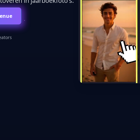
toveren in jaarboekfoto's.
venue
eators