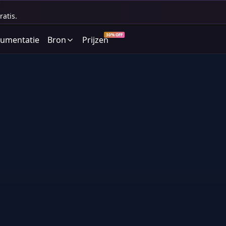
atis.
30% OFF
cumentatie
Bron
Prijzen