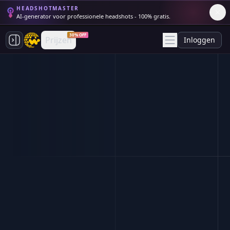
HEADSHOTMASTER
AI-generator voor professionele headshots - 100% gratis.
30% OFF
Prijzen
Inloggen