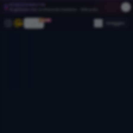
HEADSHOTMASTER
AI-generator voor professionele headshots - 100% gratis.
30% OFF
Prijzen
Inloggen