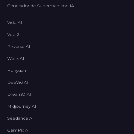
Generador de Superman con IA
Vidu AI
Veo 2
Pixverse AI
Wanx AI
Hunyuan
DeeVid AI
DreamO AI
Midjourney AI
Seedance AI
GemPix AI