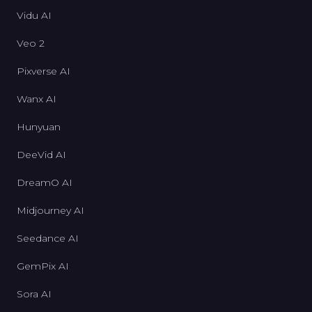
Vidu AI
Veo 2
Pixverse AI
Wanx AI
Hunyuan
DeeVid AI
DreamO AI
Midjourney AI
Seedance AI
GemPix AI
Sora AI