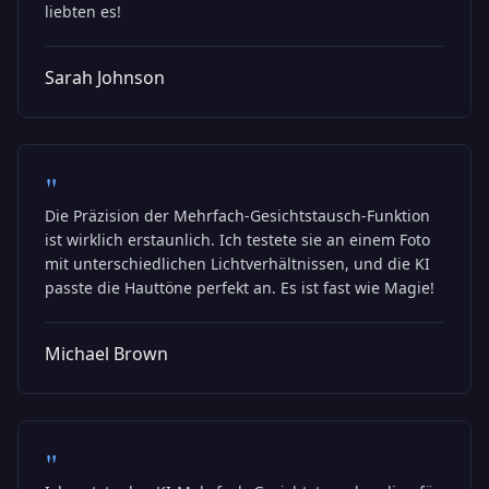
Close
liebten es!
REVOLUTIONÄRES KI-MODELL
Sarah Johnson
🎬
"
Die Präzision der Mehrfach-Gesichtstausch-Funktion
Seedance 2.0
ist wirklich erstaunlich. Ich testete sie an einem Foto
mit unterschiedlichen Lichtverhältnissen, und die KI
Die Zukunft der KI-Videogenerierung ist da.
passte die Hauttöne perfekt an. Es ist fast wie Magie!
Schneller. Intelligenter. Kreativer denn je.
10x
4K
∞
Michael Brown
HÖHERE
ULTRA HD
MÖGLICHKEITEN
GESCHWINDIGKEIT
"
ERLEBEN SIE DIE REVOLUTION