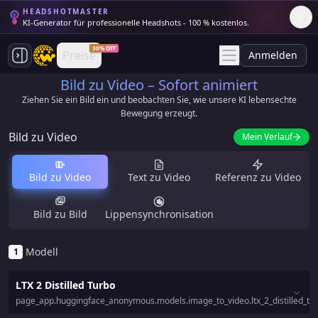
HEADSHOTMASTER
KI-Generator für professionelle Headshots - 100 % kostenlos.
30% OFF
Preise
Anmelden
Bild zu Video – Sofort animiert
Ziehen Sie ein Bild ein und beobachten Sie, wie unsere KI lebensechte
Bewegung erzeugt.
Bild zu Video
Mein Verlauf
Bild zu Video
Text zu Video
Referenz zu Video
Bild zu Bild
Lippensynchronisation
Modell
1
LTX 2 Distilled Turbo
page_app.huggingface_anonymous.models.image_to_video.ltx_2_distilled_tur