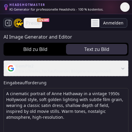
HEADSHOTMASTER
KI-Generator für professionelle Headshots - 100 % kostenlos.
30% OFF
Preise
Anmelden
AI Image Generator and Editor
Bild zu Bild
Text zu Bild
GemPix2
Ultra-schnelles, hochauflösendes Bildgenerierungsmodell.
Eingabeaufforderung