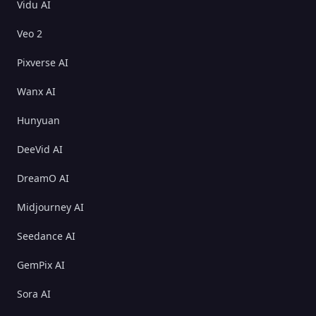
Vidu AI
Veo 2
Pixverse AI
Wanx AI
Hunyuan
DeeVid AI
DreamO AI
Midjourney AI
Seedance AI
GemPix AI
Sora AI