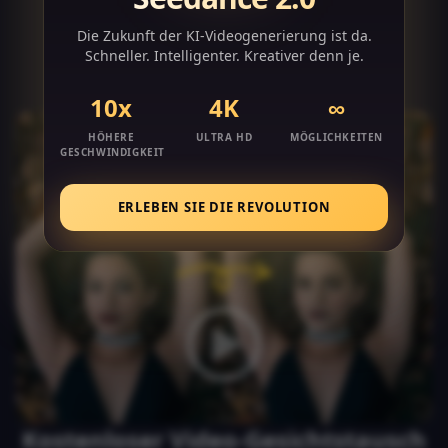
Die Zukunft der KI-Videogenerierung ist da.
Schneller. Intelligenter. Kreativer denn je.
10x
4K
∞
HÖHERE
ULTRA HD
MÖGLICHKEITEN
GESCHWINDIGKEIT
ERLEBEN SIE DIE REVOLUTION
Kostenloser Video-Gesichtstausch