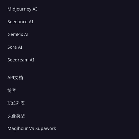
Midjourney AI
Seedance AI
GemPix AI
Sora AI
Seedream AI
API文档
博客
职位列表
头像类型
Magihour VS Supawork