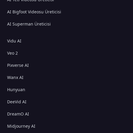
AI Bigfoot Videosu Üreticisi
AI Superman Üreticisi
Vidu AI
Veo 2
Pixverse AI
Wanx AI
Hunyuan
DeeVid AI
DreamO AI
Midjourney AI