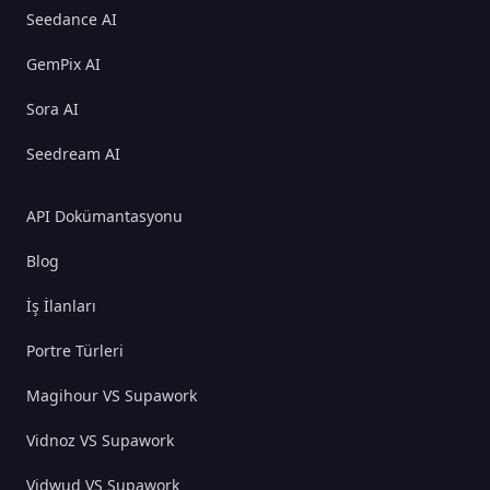
Seedance AI
GemPix AI
Sora AI
Seedream AI
API Dokümantasyonu
Blog
İş İlanları
Portre Türleri
Magihour VS Supawork
Vidnoz VS Supawork
Vidwud VS Supawork