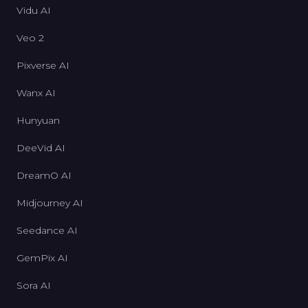
Vidu AI
Veo 2
Pixverse AI
Wanx AI
Hunyuan
DeeVid AI
DreamO AI
Midjourney AI
Seedance AI
GemPix AI
Sora AI