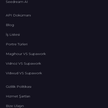
Seedream AI
API Dokümanı
Blog
İş Listesi
Portre Türleri
Magihour VS Supawork
Vidnoz VS Supawork
Vidwud VS Supawork
Gizlilik Politikası
Hizmet Şartları
Bize Ulaşın