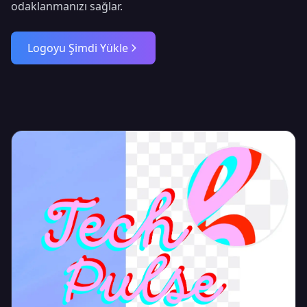
odaklanmanızı sağlar.
Yapay zeka video üretiminin geleceği burada.
Daha hızlı. Daha akıllı. Her zamankinden daha
Logoyu Şimdi Yükle
yaratıcı.
10x
4K
∞
DAHA YÜKSEK HIZ
ULTRA HD
OLASILIKLAR
DEVRIMI DENEYIMLEYIN