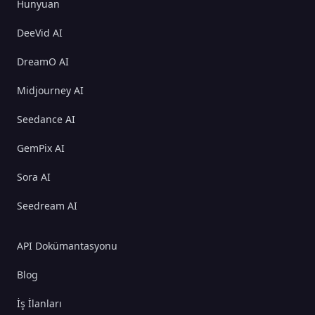
Hunyuan
DeeVid AI
DreamO AI
Midjourney AI
Seedance AI
GemPix AI
Sora AI
Seedream AI
API Dokümantasyonu
Blog
İş İlanları