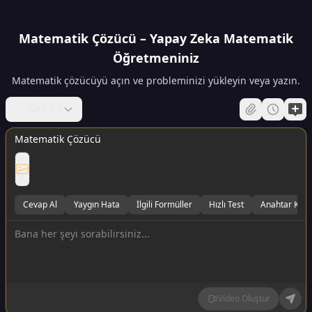
Matematik Çözücü – Yapay Zeka Matematik
Öğretmeniniz
Matematik çözücüyü açın ve probleminizi yükleyin veya yazın.
GPT-5.1
Matematik Çözücü
Cevap Al
Yaygın Hata
İlgili Formüller
Hızlı Test
Anahtar Kav
Video Oluştur