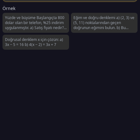
Örnek
Yüzde ve büyüme Başlangıçta 800
Eğim ve doğru denklemi a) (2, 3) ve
dolar olan bir telefon, %25 indirim
(5, 11) noktalarından geçen
uygulanmıştır. a) Satış fiyatı nedir?
doğrunun eğimini bulun. b) Bu
b) Daha sonra satış fiyatına %8
doğrunun eğim-kesim noktası
satış vergisi uygulanmıştır. Nihai
formunda (y=mx+b) denklemini
Doğrusal denklem x için çözün: a)
fiyat nedir?
bulun.
3x − 5 = 16 b) 4(x − 2) = 3x + 7