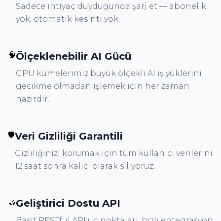
Sadece ihtiyaç duyduğunda şarj et — abonelik
yok, otomatik kesinti yok.
🧠
Ölçeklenebilir AI Gücü
GPU kümelerimiz büyük ölçekli AI iş yüklerini
gecikme olmadan işlemek için her zaman
hazırdır.
🛡️
Veri Gizliliği Garantili
Gizliliğinizi korumak için tüm kullanıcı verilerini
12 saat sonra kalıcı olarak siliyoruz.
🤝
Geliştirici Dostu API
Basit RESTful API uç noktaları, hızlı entegrasyon