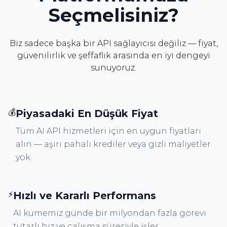
Seçmelisiniz?
Biz sadece başka bir API sağlayıcısı değiliz — fiyat,
güvenilirlik ve şeffaflık arasında en iyi dengeyi
sunuyoruz.
💰
Piyasadaki En Düşük Fiyat
Tüm AI API hizmetleri için en uygun fiyatları
alın — aşırı pahalı krediler veya gizli maliyetler
yok.
⚡
Hızlı ve Kararlı Performans
AI kümemiz günde bir milyondan fazla görevi
tutarlı hız ve çalışma süresiyle işler.