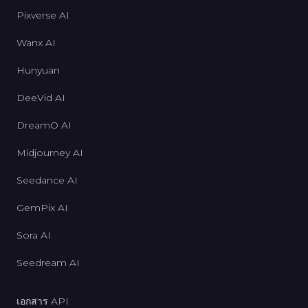
Pixverse AI
Wanx AI
Hunyuan
DeeVid AI
DreamO AI
Midjourney AI
Seedance AI
GemPix AI
Sora AI
Seedream AI
เอกสาร API