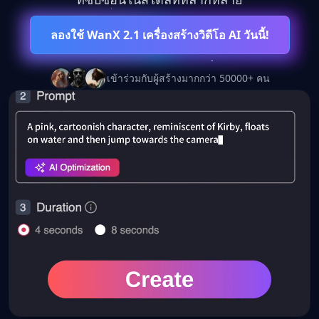
🎬
ลองใช้ WanX 2.1 เครื่องสร้างวิดีโอ AI วันนี้!
Seedance 2.0
เข้าร่วมกับผู้สร้างมากกว่า 50000+ คน
อนาคตของการสร้างวิดีโอด้วย AI มาถึงแล้ว
เร็วขึ้น ฉลาดขึ้น และสร้างสรรค์กว่าที่เคย
10x
4K
∞
ความเร็วที่มากขึ้น
อัลตร้า HD
ความเป็นไปได้
สัมผัสการปฏิวัติ