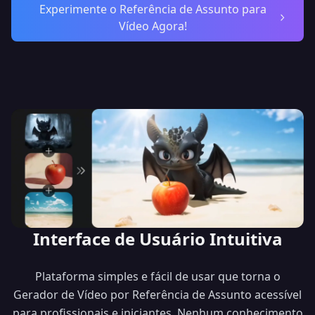
Experimente o Referência de Assunto para
Vídeo Agora!
Close
MODELO DE IA REVOLUCIONÁRIO
🎬
Interface de Usuário Intuitiva
Plataforma simples e fácil de usar que torna o
Seedance 2.0
Gerador de Vídeo por Referência de Assunto acessível
para profissionais e iniciantes. Nenhum conhecimento