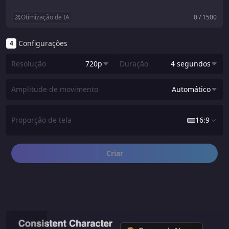
Otimização de IA
0 / 1500
Configurações
4
Resolução
720p
Duração
4 segundos
Rápido
4 segundos
Amplitude de movimento
Automático
720p
Automático
Proporção de tela
16:9
Pequeno
Médio
Criar
16:9
Grande
1:1
9:16