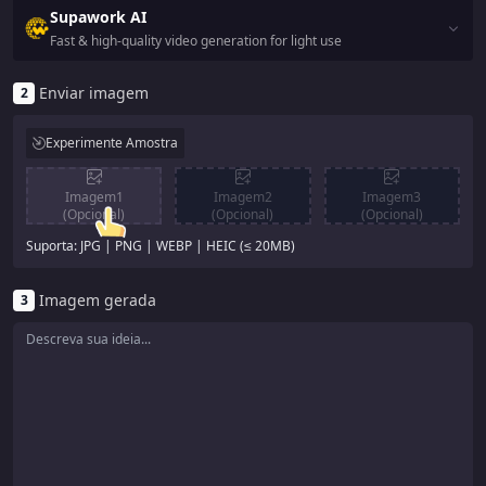
Supawork AI
Fast & high-quality video generation for light use
Enviar imagem
2
Experimente Amostra
Imagem1
Imagem2
Imagem3
(Opcional)
(Opcional)
(Opcional)
Suporta: JPG | PNG | WEBP | HEIC (≤ 20MB)
Imagem gerada
3