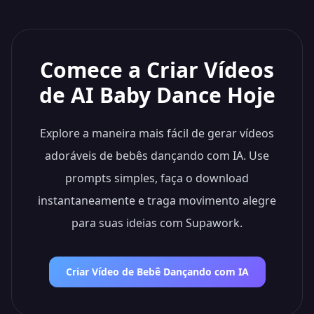
Comece a Criar Vídeos
de AI Baby Dance Hoje
Explore a maneira mais fácil de gerar vídeos
adoráveis de bebês dançando com IA. Use
Close
prompts simples, faça o download
MODELO DE IA REVOLUCIONÁRIO
instantaneamente e traga movimento alegre
🎬
para suas ideias com Supawork.
Criar Vídeo de Bebê Dançando com IA
Seedance 2.0