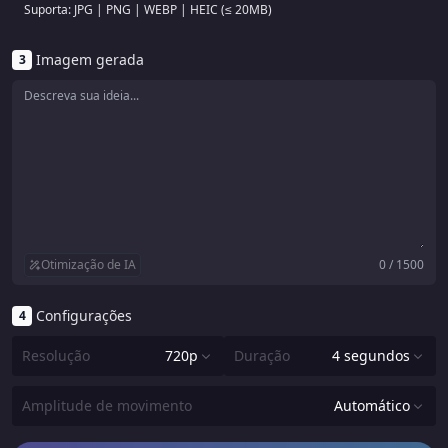
Suporta: JPG | PNG | WEBP | HEIC (≤ 20MB)
Imagem gerada
3
Otimização de IA
0 / 1500
Configurações
4
Resolução
720p
Duração
4 segundos
720p
4 segundos
Amplitude de movimento
Automático
1080p
8 segundos
Automático