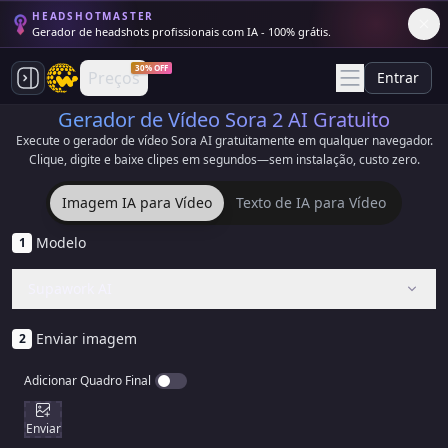
HEADSHOTMASTER
Gerador de headshots profissionais com IA - 100% grátis.
30% OFF
Preços
Entrar
Gerador de Vídeo Sora 2 AI Gratuito
Execute o gerador de vídeo Sora AI gratuitamente em qualquer navegador.
Clique, digite e baixe clipes em segundos—sem instalação, custo zero.
Imagem IA para Vídeo
Texto de IA para Vídeo
Modelo
1
Supawork AI
Enviar imagem
2
Adicionar Quadro Final
Enviar