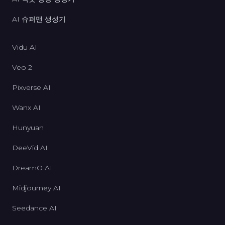
AI 슈퍼맨 생성기
Vidu AI
Veo 2
Pixverse AI
Wanx AI
Hunyuan
DeeVid AI
DreamO AI
Midjourney AI
Seedance AI