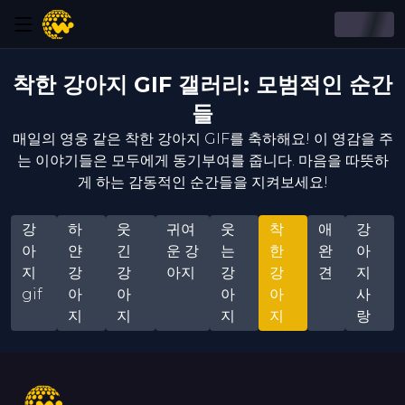
착한 강아지 GIF 갤러리: 모범적인 순간
들
매일의 영웅 같은 착한 강아지 GIF를 축하해요! 이 영감을 주
는 이야기들은 모두에게 동기부여를 줍니다. 마음을 따뜻하
게 하는 감동적인 순간들을 지켜보세요!
강
하
웃
귀여
웃
착
애
강
아
얀
긴
운 강
는
한
완
아
지
강
강
아지
강
강
견
지
gif
아
아
아
아
사
지
지
지
지
랑