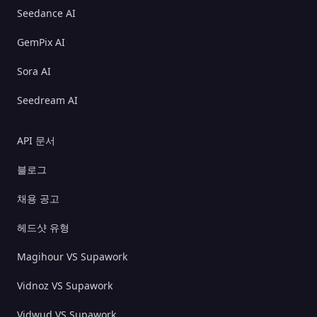
Seedance AI
GemPix AI
Sora AI
Seedream AI
API 문서
블로그
채용 공고
헤드샷 유형
Magihour VS Supawork
Vidnoz VS Supawork
Vidwud VS Supawork