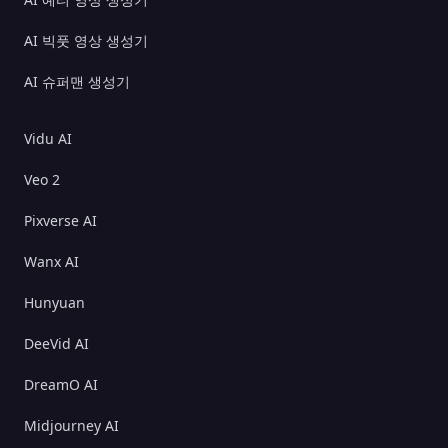
AI 빅풋 영상 생성기
AI 슈퍼맨 생성기
Vidu AI
Veo 2
Pixverse AI
Wanx AI
Hunyuan
DeeVid AI
DreamO AI
Midjourney AI