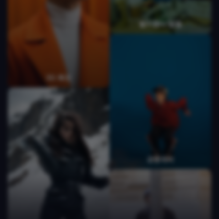
글리치
헬리콥터 탈출
산성
3D 회전
불꽃 발현
불의 원소
공중제비
입 안