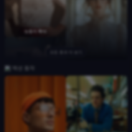
정원 개화
와이어프레임
눈동자 확대
모든 효과 더 보기
줌 아웃
액션 동작
다이아몬드
건물 폭발