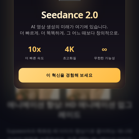
Seedance 2.0
AI 영상 생성의 미래가 여기에 있습니다.
더 빠르게. 더 똑똑하게. 그 어느 때보다 창의적으로.
10x
4K
∞
더 빠른 속도
초고화질
무한한 가능성
이 혁신을 경험해 보세요
애니메이션 향상: HD 애니메이션 업그
레이드
Supawork의 특화된 AI 이미지 향상기로 좋아하는 애니메
이션의 매력을 보존하세요. 표준 480p 애니메이션 이미지