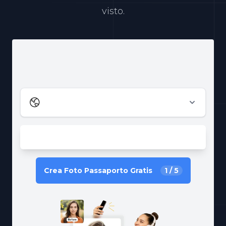
visto.
Crea Foto Passaporto Gratis
1
/
5