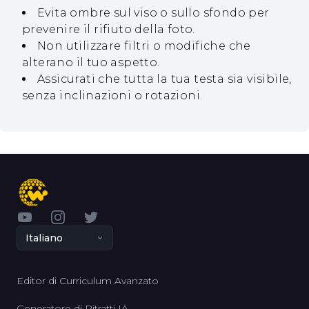
Evita ombre sul viso o sullo sfondo per
prevenire il rifiuto della foto.
Non utilizzare filtri o modifiche che
alterano il tuo aspetto.
Assicurati che tutta la tua testa sia visibile,
senza inclinazioni o rotazioni.
YouTube
Instagram
Twitter
Italiano
Editor di Curriculum Avanzato
Generatore di Ritratti IA